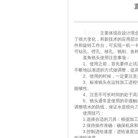
直角铣头
主要体现在设计理
了很大变化，和新技术的应用层出
件和旋转工作台，可实现一机一
可钻孔、镗孔、移孔、铣削、各
直角铣头使用注意事项：
1、使用之前，首先要停止试运
不断地以渐进的方式做调整，提
2、使用的时候，一定要注意参
3、标准铣头在运转加工进程中
能够性。
4、注意不可长时间的处于高
5、铣头通常是使用的非接触式
调整喷水的防线，保证水是喷向
使用技巧：
1.选择合适的刀具：根据加工
2.保持操作准确：确保机床和
3.控制进给速度：进给速度过
的进给速度。