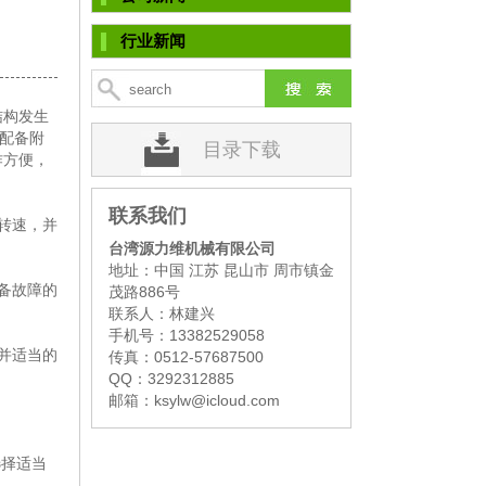
行业新闻
▌
结构发生
要配备附
目录下载
作方便，
联系我们
转速，并
台湾源力维机械有限公司
地址：中国 江苏 昆山市 周市镇金
备故障的
茂路886号
联系人：林建兴
手机号：13382529058
并适当的
传真：0512-57687500
。
QQ：3292312885
邮箱：ksylw@icloud.com
选择适当