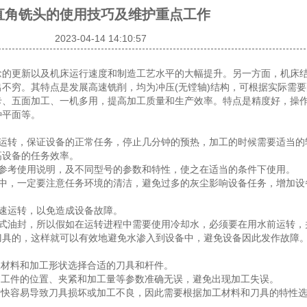
直角铣头的使用技巧及维护重点工作
2023-04-14 14:10:57
念的更新以及机床运行速度和制造工艺水平的大幅提升。另一方面，机床
不穷。其特点是发展高速铣削，均为冲压(无镗轴)结构，可根据实际需
卡、五面加工、一机多用，提高加工质量和生产效率。特点是精度好，操
种平面等。
转，保证设备的正常任务，停止几分钟的预热，加工的时候需要适当的
高设备的任务效率。
考使用说明，及不同型号的参数和特性，使之在适当的条件下使用。
，一定要注意任务环境的清洁，避免过多的灰尘影响设备任务，增加设
速运转，以免造成设备故障。
油封，所以假如在运转进程中需要使用冷却水，必须要在用水前运转，
刀具的，这样就可以有效地避免水渗入到设备中，避免设备因此发作故障
材料和加工形状选择合适的刀具和杆件。
工件的位置、夹紧和加工量等参数准确无误，避免出现加工失误。
快容易导致刀具损坏或加工不良，因此需要根据加工材料和刀具的特性